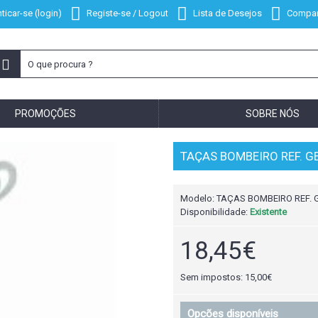
ticar-se (login)
Registe-se / Logout
Lista de Desejos
Compar
PROMOÇÕES
SOBRE NÓS
TAÇAS BOMBEIRO REF. G
Modelo:
TAÇAS BOMBEIRO REF. 
Disponibilidade:
Existente
18,45€
Sem impostos: 15,00€
Opcões disponíveis