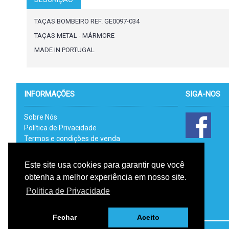
TAÇAS BOMBEIRO REF. GE0097-034
TAÇAS METAL - MÁRMORE
MADE IN PORTUGAL
INFORMAÇÕES
SIGA-NOS
Sobre Nós
Política de Privacidade
Termos e condições de venda
Catálogos
Link Uteis - RAL
Este site usa cookies para garantir que você
Livro de Reclamações Electrónico
obtenha a melhor experiência em nosso site.
RGPD
Politica de Privacidade
Fechar
Aceito