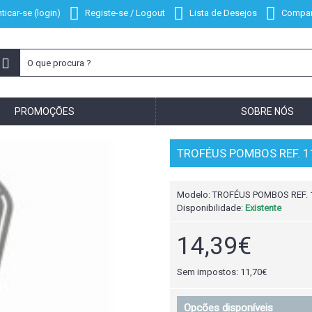
ticar-se (login)
Registe-se / Logout
Lista de Desejos
Compar
PROMOÇÕES
SOBRE NÓS
TROFÉUS POMBOS REF. 1
Modelo:
TROFÉUS POMBOS REF. 
Disponibilidade:
Existente
14,39€
Sem impostos: 11,70€
Opcões disponíveis