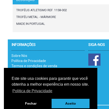
TROFÉUS ATLETISMO REF. 1158-002
TROFÉU METAL - MÁRMORE
MADE IN PORTUGAL
INFORMAÇÕES
SIGA-NOS
Sobre Nós
Política de Privacidade
Termos e condições de venda
Catálogos
Link Uteis - RAL
Este site usa cookies para garantir que você
Livro de Reclamações Electrónico
obtenha a melhor experiência em nosso site.
RGPD
Politica de Privacidade
Fechar
Aceito