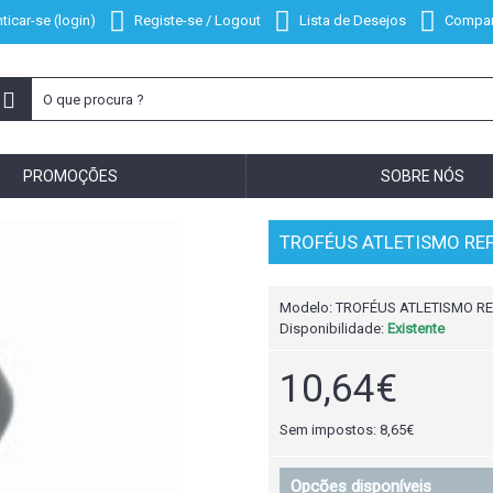
ticar-se (login)
Registe-se / Logout
Lista de Desejos
Compar
PROMOÇÕES
SOBRE NÓS
TROFÉUS ATLETISMO REF
Modelo:
TROFÉUS ATLETISMO REF
Disponibilidade:
Existente
10,64€
Sem impostos: 8,65€
Opcões disponíveis