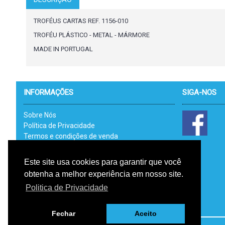
TROFÉUS CARTAS REF. 1156-010
TROFÉU PLÁSTICO - METAL - MÁRMORE
MADE IN PORTUGAL
INFORMAÇÕES
SIGA-NOS
Sobre Nós
Política de Privacidade
Termos e condições de venda
Catálogos
Link Uteis - RAL
Este site usa cookies para garantir que você
Livro de Reclamações Electrónico
obtenha a melhor experiência em nosso site.
RGPD
Politica de Privacidade
Fechar
Aceito