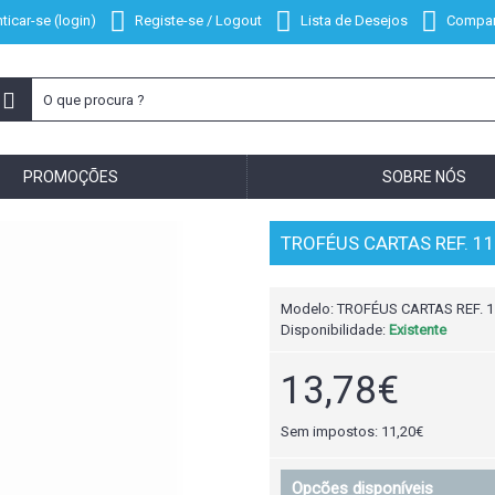
ticar-se (login)
Registe-se / Logout
Lista de Desejos
Compar
PROMOÇÕES
SOBRE NÓS
TROFÉUS CARTAS REF. 1
Modelo:
TROFÉUS CARTAS REF. 1
Disponibilidade:
Existente
13,78€
Sem impostos: 11,20€
Opcões disponíveis