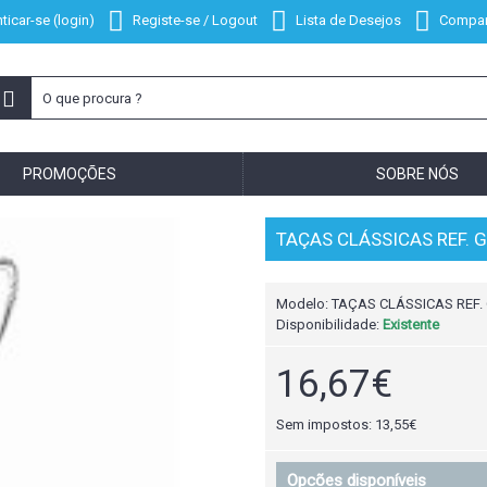
ticar-se (login)
Registe-se / Logout
Lista de Desejos
Compar
PROMOÇÕES
SOBRE NÓS
TAÇAS CLÁSSICAS REF. 
Modelo:
TAÇAS CLÁSSICAS REF.
Disponibilidade:
Existente
16,67€
Sem impostos: 13,55€
Opcões disponíveis