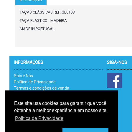
TAÇAS CLÁSSICAS REF. GE0108
TAÇA PLÁSTICO - MADEIRA
MADE IN PORTUGAL
INFORMAÇÕES
SIGA-NOS
Sobre Nós
Política de Privacidade
Termos e condições de venda
Catálogos
Link Uteis - RAL
Este site usa cookies para garantir que você
Livro de Reclamações Electrónico
obtenha a melhor experiência em nosso site.
RGPD
Politica de Privacidade