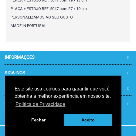
PLACA + ESTOJO REF. 5047 com 19 x 13 cm
PLACA + ESTOJO REF. 5047 com 27 x 19 cm
PERSONALIZAMOS AO SEU GOSTO
MADE IN PORTUGAL
INFORMAÇÕES
SIGA-NOS
SUPORTE TÉCNICO 24/7/365
Este site usa cookies para garantir que você
obtenha a melhor experiência em nosso site.
PARCEIROS
Politica de Privacidade
Fechar
Aceito
Desenvolvido por Kosmotec - Tecnologias de Informação e
Comunicação