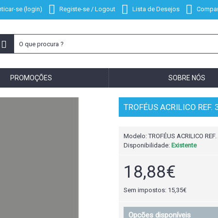
ticar-se (login)
Registe-se / Logout
Lista de Desejos
Compar
PROMOÇÕES
SOBRE NÓS
TROFÉUS ACRILICO REF. 
Modelo:
TROFÉUS ACRILICO REF.
Disponibilidade:
Existente
18,88€
Sem impostos: 15,35€
Opcões disponíveis