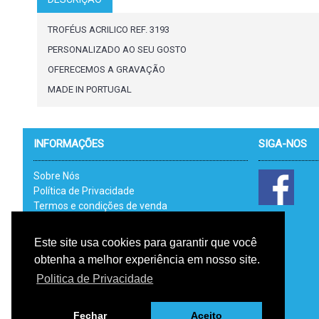
TROFÉUS ACRILICO REF. 3193
PERSONALIZADO AO SEU GOSTO
OFERECEMOS A GRAVAÇÃO
MADE IN PORTUGAL
INFORMAÇÕES
SIGA-NOS
Sobre Nós
Política de Privacidade
Termos e condições de venda
Catálogos
Link Uteis - RAL
Este site usa cookies para garantir que você
Livro de Reclamações Electrónico
obtenha a melhor experiência em nosso site.
RGPD
Politica de Privacidade
Fechar
Aceito