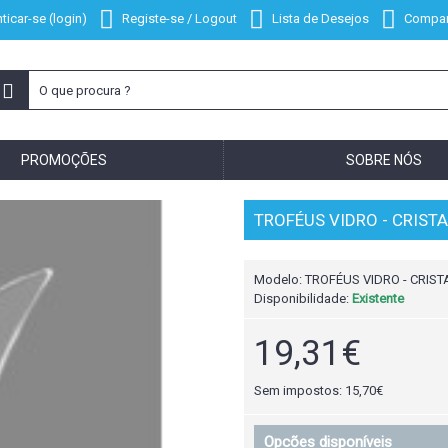
ticar-se (login)
Registe-se / Logout
Lista de Desejos
Compar
PROMOÇÕES
SOBRE NÓS
TROFÉUS VIDRO - CRISTA
Modelo:
TROFÉUS VIDRO - CRISTA
Disponibilidade:
Existente
19,31€
Sem impostos: 15,70€
Opcões disponíveis