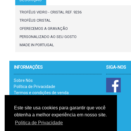
TROFÉUS VIDRO - CRISTAL REF. 9236
TROFÉUS CRISTAL
OFERECEMOS A GRAVAÇÃO
PERSONALIZADO AO SEU GOSTO
MADE IN PORTUGAL
INFORMAÇÕES
SIGA-NOS
Sobre Nós
Política de Privacidade
Termos e condições de venda
Catálogos
Link Uteis - RAL
Este site usa cookies para garantir que você
Livro de Reclamações Electrónico
obtenha a melhor experiência em nosso site.
RGPD
Politica de Privacidade