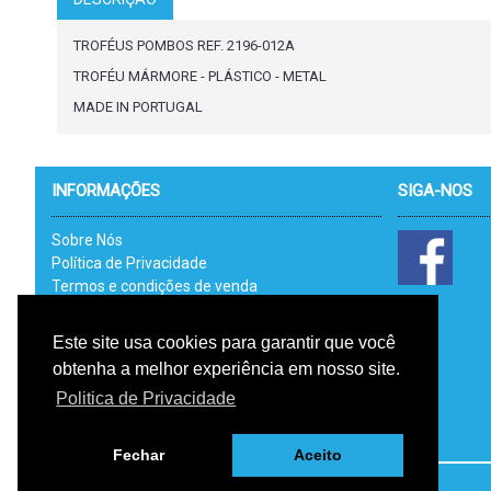
TROFÉUS POMBOS REF. 2196-012A
TROFÉU MÁRMORE - PLÁSTICO - METAL
MADE IN PORTUGAL
INFORMAÇÕES
SIGA-NOS
Sobre Nós
Política de Privacidade
Termos e condições de venda
Catálogos
Link Uteis - RAL
Este site usa cookies para garantir que você
Livro de Reclamações Electrónico
obtenha a melhor experiência em nosso site.
RGPD
Politica de Privacidade
Fechar
Aceito