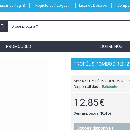
ticar-se (login)
Registe-se / Logout
Lista de Desejos
Compar
PROMOÇÕES
SOBRE NÓS
TROFÉUS POMBOS REF. 
Modelo:
TROFÉUS POMBOS REF. 
Disponibilidade:
Existente
12,85€
Sem impostos: 10,45€
Opcões disponíveis