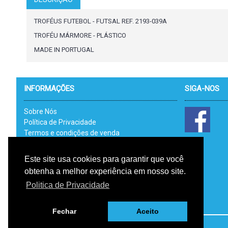
TROFÉUS FUTEBOL - FUTSAL REF. 2193-039A
TROFÉU MÁRMORE - PLÁSTICO
MADE IN PORTUGAL
INFORMAÇÕES
SIGA-NOS
Sobre Nós
Política de Privacidade
Termos e condições de venda
Catálogos
Link Uteis - RAL
Este site usa cookies para garantir que você
Livro de Reclamações Electrónico
obtenha a melhor experiência em nosso site.
RGPD
Politica de Privacidade
Fechar
Aceito