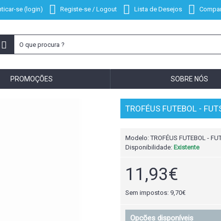
ticar-se (login)
Registe-se / Logout
Lista de Desejos
Compar
PROMOÇÕES
SOBRE NÓS
TROFÉUS FUTEBOL - FUT
Modelo:
TROFÉUS FUTEBOL - FUT
Disponibilidade:
Existente
11,93€
Sem impostos: 9,70€
Opcões disponíveis