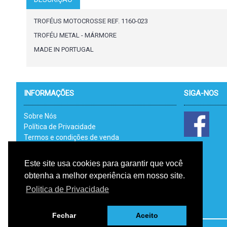
TROFÉUS MOTOCROSSE REF. 1160-023
TROFÉU METAL - MÁRMORE
MADE IN PORTUGAL
INFORMAÇÕES
SIGA-NOS
Sobre Nós
Política de Privacidade
Termos e condições de venda
Catálogos
Link Uteis - RAL
Este site usa cookies para garantir que você
Livro de Reclamações Electrónico
obtenha a melhor experiência em nosso site.
RGPD
Politica de Privacidade
Fechar
Aceito