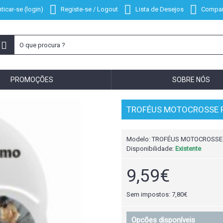
ticar-se (login)
Registe-se / Logout
Lista de Desejos
Compar
PROMOÇÕES
SOBRE NÓS
TROFÉUS MOTOCROSSE R
Modelo:
TROFÉUS MOTOCROSSE R
Disponibilidade:
Existente
9,59€
Sem impostos: 7,80€
Opcões disponíveis