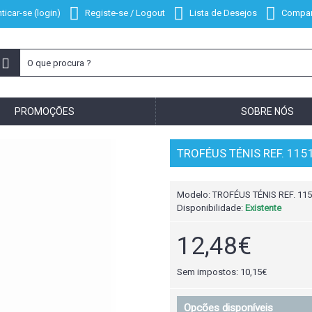
ticar-se (login)
Registe-se / Logout
Lista de Desejos
Compar
PROMOÇÕES
SOBRE NÓS
TROFÉUS TÉNIS REF. 115
Modelo:
TROFÉUS TÉNIS REF. 115
Disponibilidade:
Existente
12,48€
Sem impostos: 10,15€
Opcões disponíveis