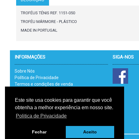
TROFÉUS TÉNIS REF. 1151-050
TROFÉU MÁRMORE - PLÁSTICO
MADE IN PORTUGAL
INFORMAÇÕES
SIGA-NOS
Sobre Nós
Política de Privacidade
Termos e condições de venda
Catálogos
Link Uteis - RAL
Este site usa cookies para garantir que você
Livro de Reclamações Electrónico
obtenha a melhor experiência em nosso site.
RGPD
Politica de Privacidade
Fechar
Aceito